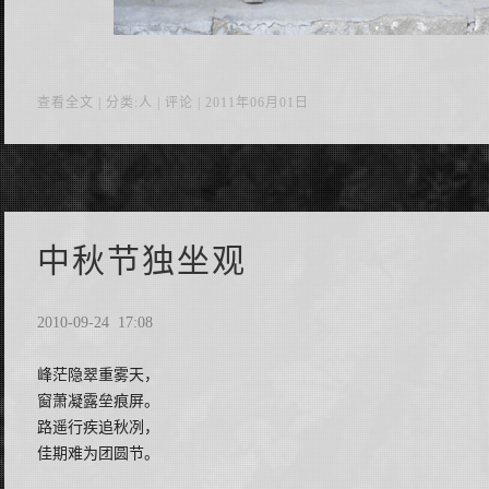
查看全文
| 分类:人 |
评论
| 2011年06月01日
中秋节独坐观
2010-09-24 17:08
峰茫隐翠重雾天，
窗萧凝露垒痕屏。
路遥行疾追秋冽，
佳期难为团圆节。