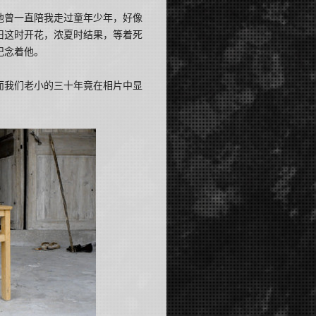
他曾一直陪我走过童年少年，好像
旧这时开花，浓夏时结果，等着死
记念着他。
而我们老小的三十年竟在相片中显