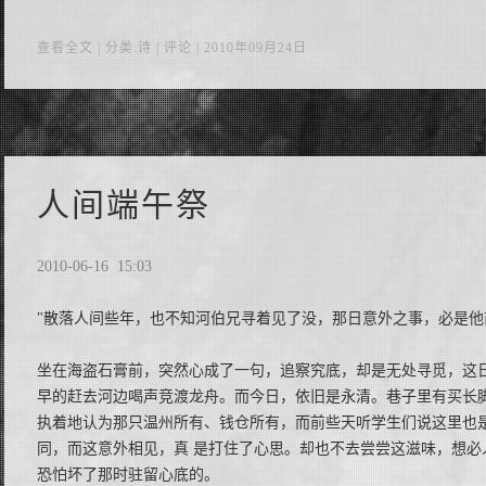
查看全文
| 分类:诗 |
评论
| 2010年09月24日
人间端午祭
2010-06-16 15:03
"散落人间些年，也不知河伯兄寻着见了没，那日意外之事，必是他
坐在海盗石膏前，突然心成了一句，追察究底，却是无处寻觅，这
早的赶去河边喝声竞渡龙舟。而今日，依旧是永清。巷子里有买长
执着地认为那只温州所有、钱仓所有，而前些天听学生们说这里也
同，而这意外相见，真 是打住了心思。却也不去尝尝这滋味，想必
恐怕坏了那时驻留心底的。