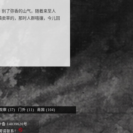
，别了弥香的山气，随着来至人
镇卖草的，那时人群嘻攘，今儿回
观察
(37)
门外
(11)
南国
(104)
P备 14039620号
使用请联系！