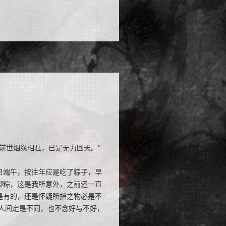
前世烟缘相驻，已是无力回天。"
日端午，按往年应是吃了粽子，早
脚粽，这是我所意外，之前还一直
是有的，还是怀疑所指之物必是不
人间定是不同，也不念好与不好，