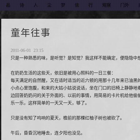
品
诗
人
尘
梦
信
行
观察
门外
童年往事
2011-06-01 23:15
只是一种熟悉的味，是听觉？是知觉？我这样不能确定，便隐隐中
在奶奶生活的这些天，依旧是被用心照料的一日三餐：
每天满足的自然醒，又在适时适当的近六顿的用那十几年来已油黑
小点心里饱腹，和来的大姑小姑说说话，坐在门口的旧椅上静静地
边回答奶奶问的关于外面的、以前的事情，用简易的卡片机给他偷
乐一乐，这样简单的一天又一天，够了。
只是没有知了呜响的夏天，檐前的那棵红柚子树也被砍了。
午后，昏昏沉地睡去，连夕阳也没见。