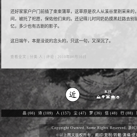
还好家家户户门前插了束束蒲草，这草原是农人从溪谷里割采来的
间，被托了祀愿，保佑他们来的。还记得儿时同奶奶摸黑赶路去别
忆，多少也有古剧的影子。
这日端午，本是没说的念头的，只这一句，又深沉了。
查看全文
| 分类:人 |
评论
| 2010年06月16日
KH
⛰️🌳👾🌨️🍚
品
(66)
诗
(109)
人
(157)
尘
(47)
梦
(36)
信
(48)
行
(88)
Copyright Ownred. Some Rights Reserved.
浙IC
©以上图文版权所有，翻印/复制/转载/演绎/