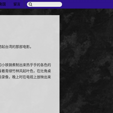
南国
留言
想起台湾的那部电影。
的小铁锅煮制出来热乎乎的各色的
看着青绿竹林风起叶色，在灶角桌
偷录像，晚上时在电视上放映出来