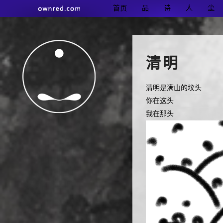
首页
品
诗
人
尘
清明
清明是满山的坟头
你在这头
我在那头