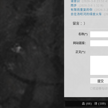
潜意识
(2026-3-8 23:51:4
雨步
(2026-3-6 1:52:9)
有限而重复的你
(2026-3-2
去往汤旺河的绿皮火车
(20
留言 ：）
名称(*)
网站链接：
正文(*)：
◎欢迎参与讨
品
(66)
诗
(109)