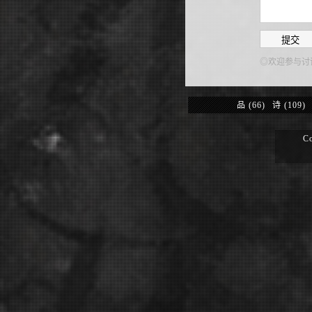
◎欢迎参与讨
品
(66)
诗
(109)
Co