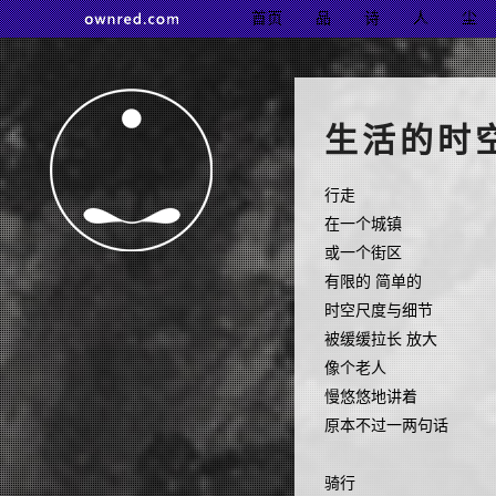
首页
品
诗
人
尘
生活的时
行走
在一个城镇
或一个街区
有限的 简单的
时空尺度与细节
被缓缓拉长 放大
像个老人
慢悠悠地讲着
原本不过一两句话
骑行