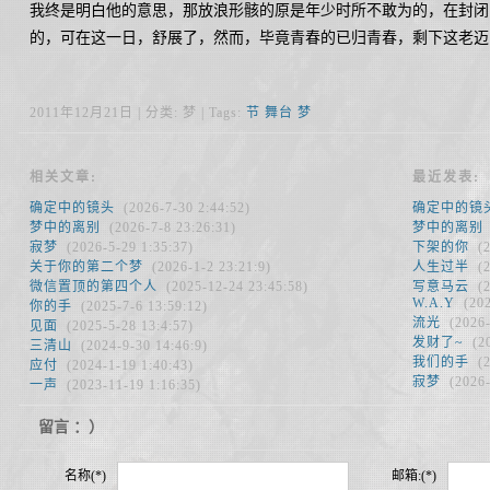
我终是明白他的意思，那放浪形骸的原是年少时所不敢为的，在封闭
的，可在这一日，舒展了，然而，毕竟青春的已归青春，剩下这老迈
2011年12月21日 | 分类: 梦 | Tags:
节
舞台
梦
相关文章:
最近发表:
确定中的镜头
(2026-7-30 2:44:52)
确定中的镜
梦中的离别
(2026-7-8 23:26:31)
梦中的离别
寂梦
(2026-5-29 1:35:37)
下架的你
(
关于你的第二个梦
(2026-1-2 23:21:9)
人生过半
(
微信置顶的第四个人
(2025-12-24 23:45:58)
写意马云
(
W.A.Y
(20
你的手
(2025-7-6 13:59:12)
流光
(2026
见面
(2025-5-28 13:4:57)
发财了~
(2
三清山
(2024-9-30 14:46:9)
我们的手
(
应付
(2024-1-19 1:40:43)
寂梦
(2026
一声
(2023-11-19 1:16:35)
留言 ：）
名称(*)
邮箱:(*)