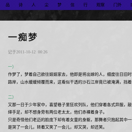
品
诗
人
尘
梦
信
行
观察
门外
一痴梦
记于2011-10-12 00:26
一）
作梦了，梦着自己欲往姐姐家去，他即是将出嫁的人，细度往日旧时
路岸，山水缓缓倾覆而来，这看似干透的沙石江岸竟已被淹满，挡着
二）
又那一日于少年家中，喜望巷子里狂欢列队，他们穿着各式异服，敲
绎手足，却不想身旁有两位老太太，他们赤裸着身子。
只是奇怪他们老迈的脸庞下却有着女童的身躯，那舞者只抱起其中一
是哭了一会儿，转着又笑了一会儿，却又哭，却还笑。