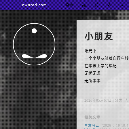
首页
品
诗
人
尘
小朋友
阳光下
一个小朋友骑着自行车转
在本该上学的年纪
无忧无虑
无所事事
2026年05月07日 | 分类: 人 |
相关文章:
写意马云
(2026-6-19 19:4