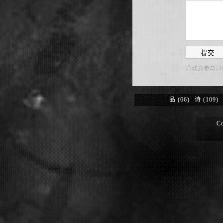
◎欢迎参与讨
品
(66)
诗
(109)
Co