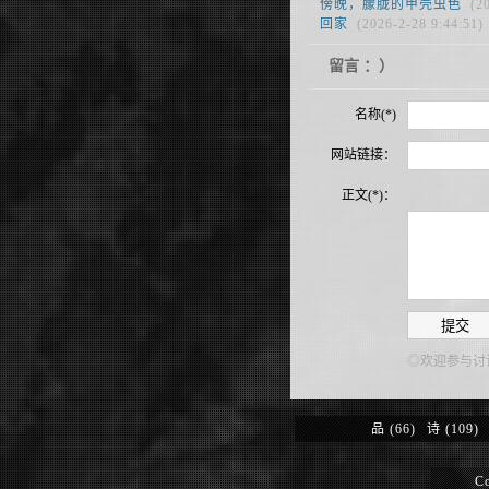
傍晚，朦胧的甲壳虫色
(20
回家
(2026-2-28 9:44:51)
留言 ：）
名称(*)
网站链接：
正文(*)：
◎欢迎参与讨
品
(66)
诗
(109)
Co