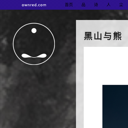
首页
品
诗
人
尘
黑山与熊